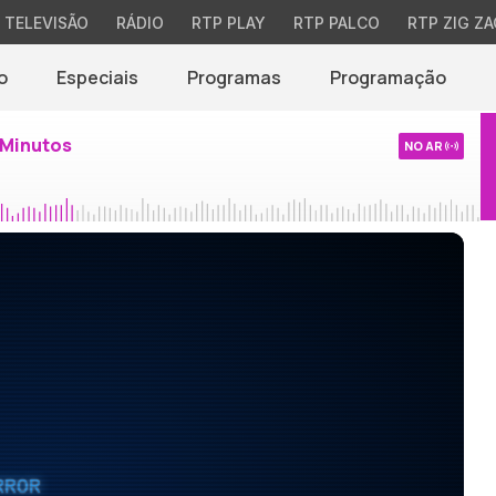
TELEVISÃO
RÁDIO
RTP PLAY
RTP PALCO
RTP ZIG ZA
o
Especiais
Programas
Programação
 Minutos
NO AR
RROR