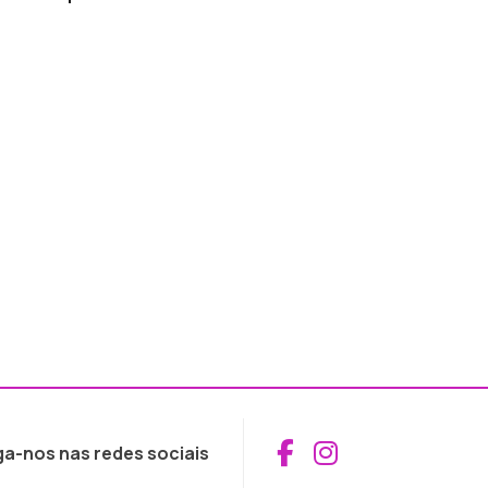
Aceder ao Fac
Aceder ao I
ga-nos nas redes sociais