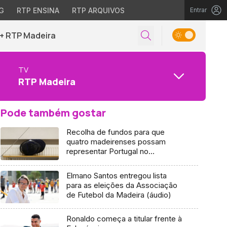
G
RTP ENSINA
RTP ARQUIVOS
Entrar
+ RTP Madeira
TV
RTP Madeira
Pode também gostar
Recolha de fundos para que
quatro madeirenses possam
representar Portugal no
Campeonato do Mundo (áudio)
Elmano Santos entregou lista
para as eleições da Associação
de Futebol da Madeira (áudio)
Ronaldo começa a titular frente à