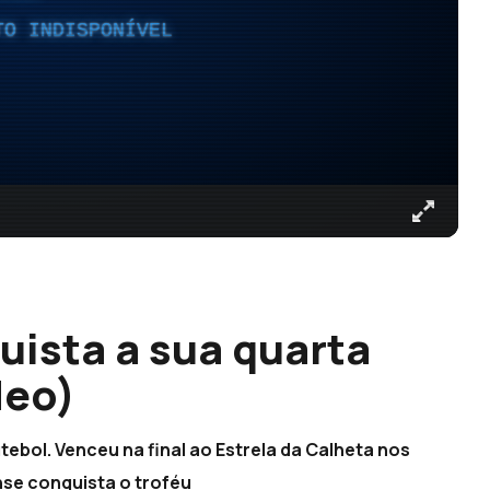
TO INDISPONÍVEL
ista a sua quarta
deo)
ebol. Venceu na final ao Estrela da Calheta nos
nse conquista o troféu