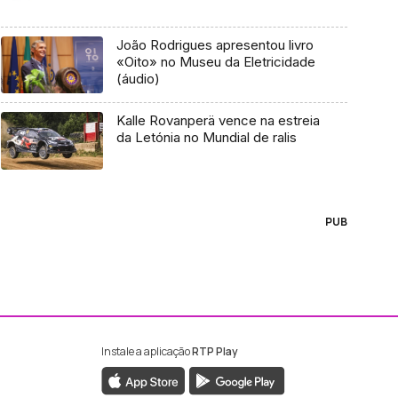
João Rodrigues apresentou livro
«Oito» no Museu da Eletricidade
(áudio)
Kalle Rovanperä vence na estreia
da Letónia no Mundial de ralis
PUB
Instale a aplicação
RTP Play
ebook da RTP Madeira
nstagram da RTP Madeira