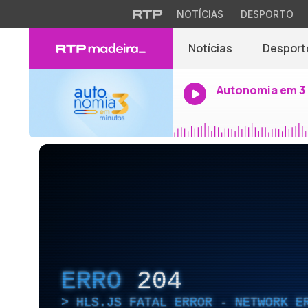
NOTÍCIAS
DESPORTO
Notícias
Desport
Autonomia em 3
ERRO
204
HLS.JS FATAL ERROR - NETWORK E