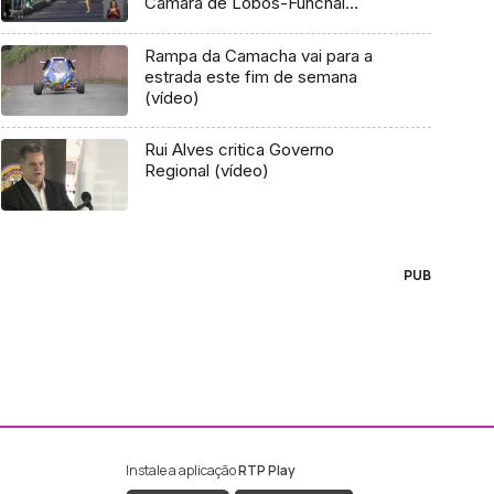
Câmara de Lobos-Funchal
(vídeo)
Rampa da Camacha vai para a
estrada este fim de semana
(vídeo)
Rui Alves critica Governo
Regional (vídeo)
PUB
Instale a aplicação
RTP Play
ebook da RTP Madeira
nstagram da RTP Madeira