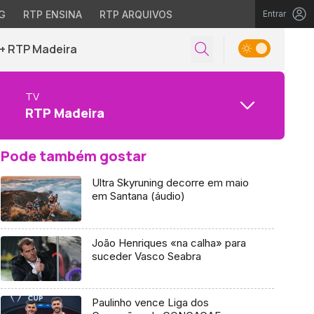
G
RTP ENSINA
RTP ARQUIVOS
Entrar
+ RTP Madeira
TV
RTP Madeira
Pode também gostar
Ultra Skyruning decorre em maio
em Santana (áudio)
João Henriques «na calha» para
suceder Vasco Seabra
Paulinho vence Liga dos