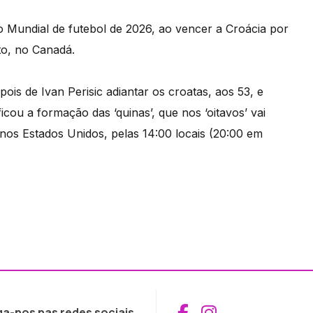
do Mundial de futebol de 2026, ao vencer a Croácia por
to, no Canadá.
s de Ivan Perisic adiantar os croatas, aos 53, e
icou a formação das ‘quinas’, que nos ‘oitavos’ vai
 nos Estados Unidos, pelas 14:00 locais (20:00 em
Aceder ao Fac
Aceder ao I
ga-nos nas redes sociais