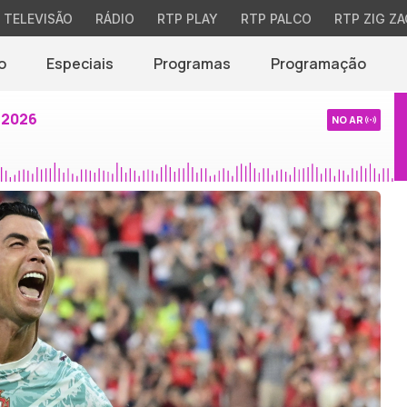
TELEVISÃO
RÁDIO
RTP PLAY
RTP PALCO
RTP ZIG ZA
o
Especiais
Programas
Programação
 2026
NO AR