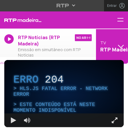
Entrar
RTP Notícias (RTP
NO AR
TV
Madeira)
RTP Madei
Emissão em simultâneo com RTP
Notícias
ERRO
204
HLS.JS FATAL ERROR - NETWORK
ERROR
ESTE CONTEÚDO ESTÁ NESTE
MOMENTO INDISPONÍVEL