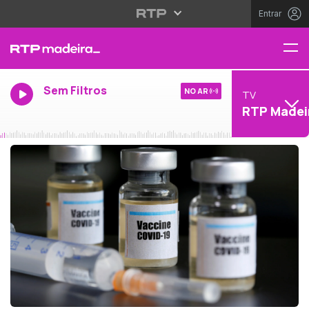
Entrar
Sem Filtros
NO AR
TV
RTP Madei