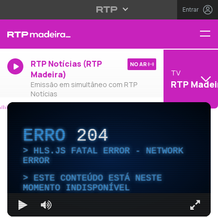
Entrar
RTP Notícias (RTP
NO AR
TV
Madeira)
RTP Madei
Emissão em simultâneo com RTP
Notícias
ERRO
204
HLS.JS FATAL ERROR - NETWORK
ERROR
ESTE CONTEÚDO ESTÁ NESTE
MOMENTO INDISPONÍVEL