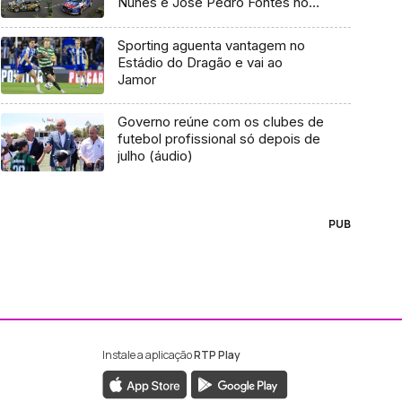
Nunes e José Pedro Fontes no
nevoeiro
Sporting aguenta vantagem no
Estádio do Dragão e vai ao
Jamor
Governo reúne com os clubes de
futebol profissional só depois de
julho (áudio)
PUB
Instale a aplicação
RTP Play
ebook da RTP Madeira
nstagram da RTP Madeira