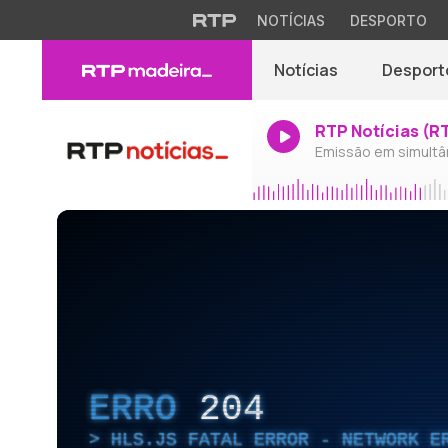
NOTÍCIAS
DESPORTO
Notícias
Desport
RTP Notícias (R
Emissão em simultâ
ERRO
204
HLS.JS FATAL ERROR - NETWORK E