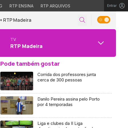
G
RTP ENSINA
RTP ARQUIVOS
Entrar
+ RTP Madeira
TV
RTP Madeira
Pode também gostar
Corrida dos professores junta
cerca de 300 pessoas
Danilo Pereira assina pelo Porto
por 4 temporadas
Liga e clubes da II Liga