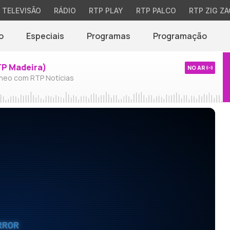
TELEVISÃO
RÁDIO
RTP PLAY
RTP PALCO
RTP ZIG ZA
o
Especiais
Programas
Programação
TP Madeira)
NO AR
neo com RTP Notícias
RROR