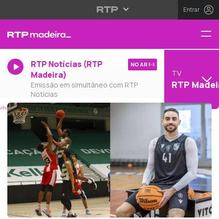
Entrar
RTP Notícias (RTP
NO AR
TV
Madeira)
RTP Madei
Emissão em simultâneo com RTP
Notícias