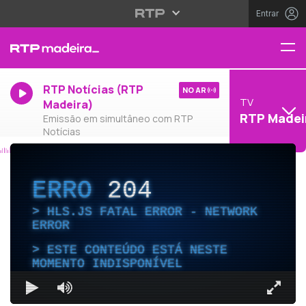
Entrar
RTP Notícias (RTP
NO AR
TV
Madeira)
RTP Madei
Emissão em simultâneo com RTP
Notícias
ERRO
204
HLS.JS FATAL ERROR - NETWORK
ERROR
ESTE CONTEÚDO ESTÁ NESTE
MOMENTO INDISPONÍVEL