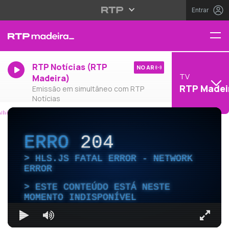
Entrar
RTP Notícias (RTP
NO AR
TV
Madeira)
RTP Madei
Emissão em simultâneo com RTP
Notícias
ERRO
204
HLS.JS FATAL ERROR - NETWORK
ERROR
ESTE CONTEÚDO ESTÁ NESTE
MOMENTO INDISPONÍVEL