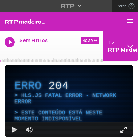
Entrar
Sem Filtros
NO AR
TV
RTP Madei
ERRO
204
HLS.JS FATAL ERROR - NETWORK
ERROR
ESTE CONTEÚDO ESTÁ NESTE
MOMENTO INDISPONÍVEL