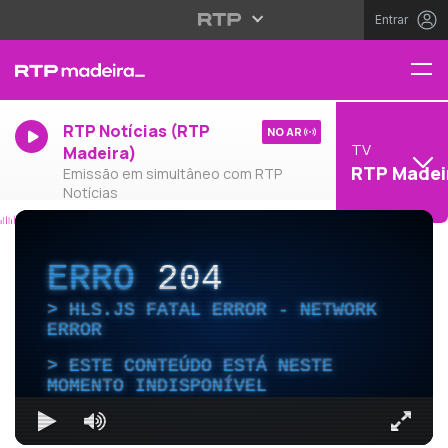
Entrar
RTP Notícias (RTP
NO AR
TV
Madeira)
RTP Madei
Emissão em simultâneo com RTP
Notícias
ERRO
204
HLS.JS FATAL ERROR - NETWORK
ERROR
ESTE CONTEÚDO ESTÁ NESTE
MOMENTO INDISPONÍVEL