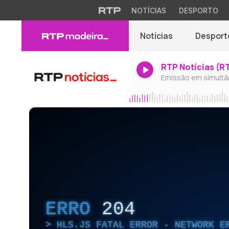
NOTÍCIAS
DESPORTO
Notícias
Desport
RTP Notícias (R
Emissão em simultâ
ERRO
204
HLS.JS FATAL ERROR - NETWORK E