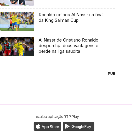
Ronaldo coloca Al Nassr na final
da King Salman Cup
Al Nassr de Cristiano Ronaldo
desperdiça duas vantagens e
perde na liga saudita
PUB
Instale a aplicação
RTP Play
ebook da RTP Madeira
nstagram da RTP Madeira