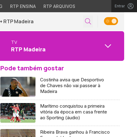
G
RTP ENSINA
RTP ARQUIVOS
Entrar
+ RTP Madeira
TV
RTP Madeira
Pode também gostar
Costinha avisa que Desportivo
de Chaves não vai passear à
Madeira
Marítimo conquistou a primeira
vitória da época em casa frente
ao Sporting (áudio)
Ribeira Brava ganhou à Francisco