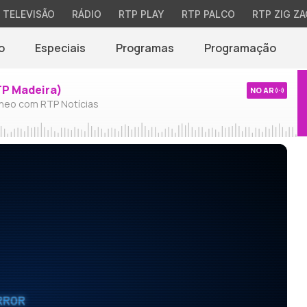
TELEVISÃO
RÁDIO
RTP PLAY
RTP PALCO
RTP ZIG ZA
o
Especiais
Programas
Programação
TP Madeira)
NO AR
neo com RTP Notícias
RROR