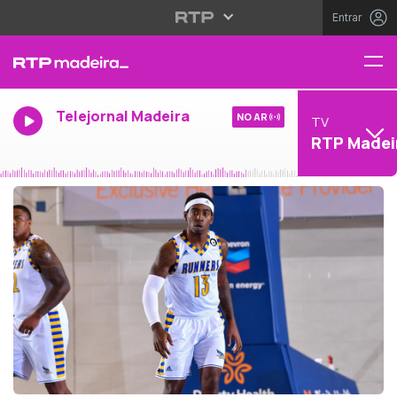
Entrar
Telejornal Madeira
NO AR
TV
RTP Madei