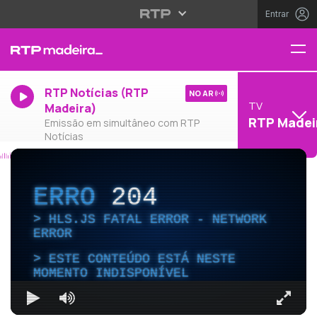
Entrar
RTP Notícias (RTP
NO AR
TV
Madeira)
RTP Madei
Emissão em simultâneo com RTP
Notícias
ERRO
204
HLS.JS FATAL ERROR - NETWORK
ERROR
ESTE CONTEÚDO ESTÁ NESTE
MOMENTO INDISPONÍVEL