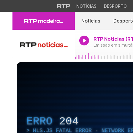
NOTÍCIAS
DESPORTO
Notícias
Desport
RTP Notícias (R
Emissão em simultâ
ERRO
204
HLS.JS FATAL ERROR - NETWORK E