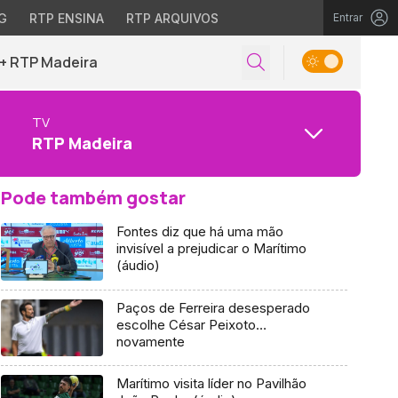
G
RTP ENSINA
RTP ARQUIVOS
Entrar
+ RTP Madeira
TV
RTP Madeira
Pode também gostar
Fontes diz que há uma mão
invisível a prejudicar o Marítimo
(áudio)
Paços de Ferreira desesperado
escolhe César Peixoto…
novamente
Marítimo visita líder no Pavilhão