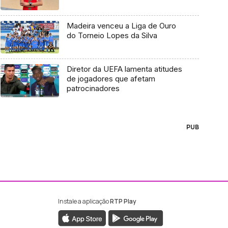
Madeira venceu a Liga de Ouro
do Torneio Lopes da Silva
Diretor da UEFA lamenta atitudes
de jogadores que afetam
patrocinadores
PUB
Instale a aplicação
RTP Play
ebook da RTP Madeira
nstagram da RTP Madeira