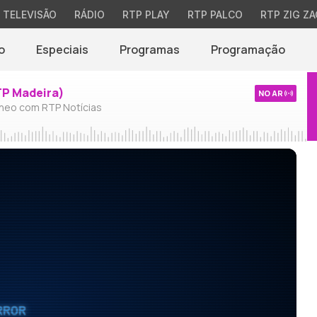
TELEVISÃO
RÁDIO
RTP PLAY
RTP PALCO
RTP ZIG ZA
o
Especiais
Programas
Programação
TP Madeira)
NO AR
neo com RTP Notícias
RROR