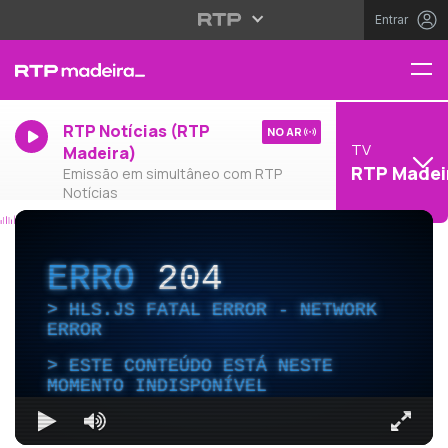
Entrar
RTP Notícias (RTP
NO AR
TV
Madeira)
RTP Madei
Emissão em simultâneo com RTP
Notícias
ERRO
204
HLS.JS FATAL ERROR - NETWORK
ERROR
ESTE CONTEÚDO ESTÁ NESTE
MOMENTO INDISPONÍVEL