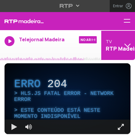
Entrar
Telejornal Madeira
NO AR
TV
RTP Madei
ERRO
204
HLS.JS FATAL ERROR - NETWORK
ERROR
ESTE CONTEÚDO ESTÁ NESTE
MOMENTO INDISPONÍVEL