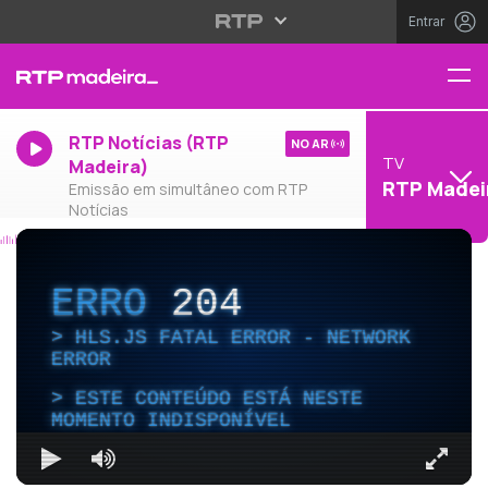
Entrar
RTP Notícias (RTP
NO AR
TV
Madeira)
RTP Madei
Emissão em simultâneo com RTP
Notícias
ERRO
204
HLS.JS FATAL ERROR - NETWORK
ERROR
ESTE CONTEÚDO ESTÁ NESTE
MOMENTO INDISPONÍVEL