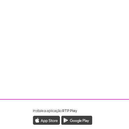
Instale a aplicação
RTP Play
ebook da RTP Madeira
nstagram da RTP Madeira