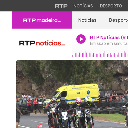
NOTÍCIAS
DESPORTO
Notícias
Desport
RTP Notícias (R
Emissão em simultâ