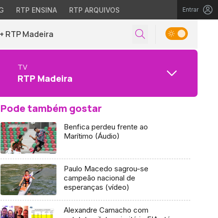
G
RTP ENSINA
RTP ARQUIVOS
Entrar
+ RTP Madeira
TV
RTP Madeira
Pode também gostar
Benfica perdeu frente ao
Marítimo (Áudio)
Paulo Macedo sagrou-se
campeão nacional de
esperanças (vídeo)
Alexandre Camacho com