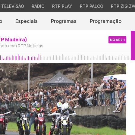
TELEVISÃO
RÁDIO
RTP PLAY
RTP PALCO
RTP ZIG ZA
o
Especiais
Programas
Programação
TP Madeira)
NO AR
neo com RTP Notícias