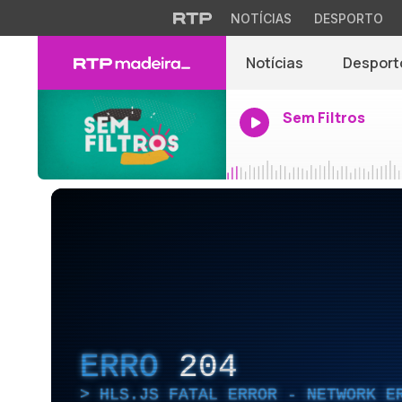
NOTÍCIAS
DESPORTO
Notícias
Desport
Sem Filtros
ERRO
204
HLS.JS FATAL ERROR - NETWORK E