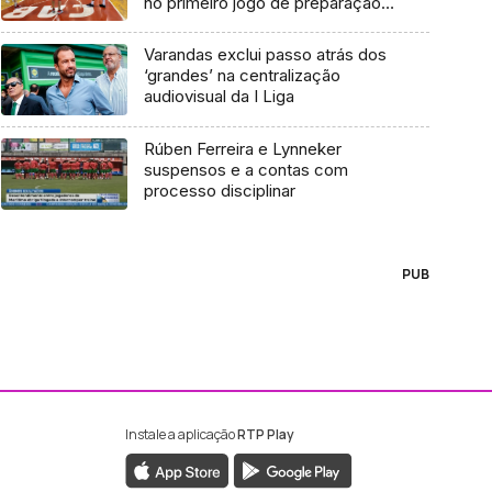
no primeiro jogo de preparação
(Vídeo)
Varandas exclui passo atrás dos
‘grandes’ na centralização
audiovisual da I Liga
Rúben Ferreira e Lynneker
suspensos e a contas com
processo disciplinar
PUB
Instale a aplicação
RTP Play
ebook da RTP Madeira
nstagram da RTP Madeira