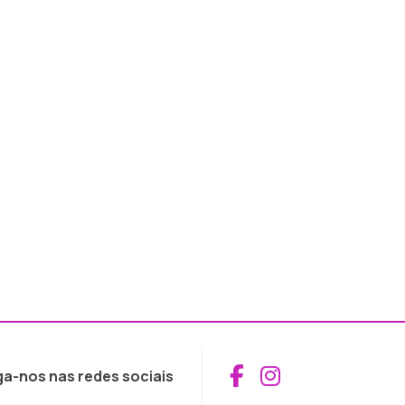
Aceder ao Fac
Aceder ao I
ga-nos nas redes sociais