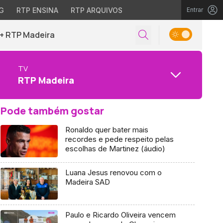
G
RTP ENSINA
RTP ARQUIVOS
Entrar
+ RTP Madeira
TV
RTP Madeira
Pode também gostar
Ronaldo quer bater mais
recordes e pede respeito pelas
escolhas de Martinez (áudio)
Luana Jesus renovou com o
Madeira SAD
Paulo e Ricardo Oliveira vencem