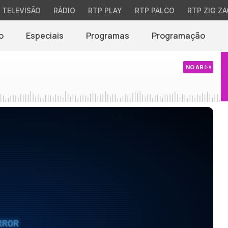
TELEVISÃO
RÁDIO
RTP PLAY
RTP PALCO
RTP ZIG ZA
o
Especiais
Programas
Programação
NO AR
RROR