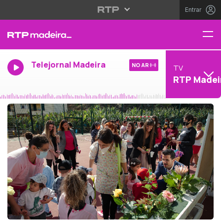
Entrar
Telejornal Madeira
NO AR
TV
RTP Madei