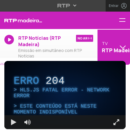
Entrar
RTP Notícias (RTP
NO AR
TV
Madeira)
RTP Madei
Emissão em simultâneo com RTP
Notícias
ERRO
204
HLS.JS FATAL ERROR - NETWORK
ERROR
ESTE CONTEÚDO ESTÁ NESTE
MOMENTO INDISPONÍVEL