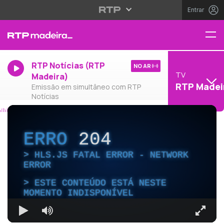
Entrar
RTP Notícias (RTP
NO AR
TV
Madeira)
RTP Madei
Emissão em simultâneo com RTP
Notícias
ERRO
204
HLS.JS FATAL ERROR - NETWORK
ERROR
ESTE CONTEÚDO ESTÁ NESTE
MOMENTO INDISPONÍVEL