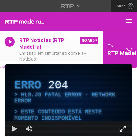
Entrar
RTP Notícias (RTP
NO AR
TV
Madeira)
RTP Madei
Emissão em simultâneo com RTP
Notícias
ERRO
204
HLS.JS FATAL ERROR - NETWORK
ERROR
ESTE CONTEÚDO ESTÁ NESTE
MOMENTO INDISPONÍVEL