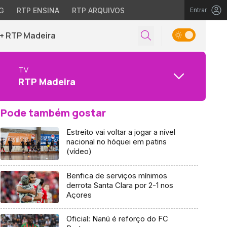
G
RTP ENSINA
RTP ARQUIVOS
Entrar
+ RTP Madeira
TV
RTP Madeira
Pode também gostar
Estreito vai voltar a jogar a nível
nacional no hóquei em patins
(vídeo)
Benfica de serviços mínimos
derrota Santa Clara por 2-1 nos
Açores
Oficial: Nanú é reforço do FC