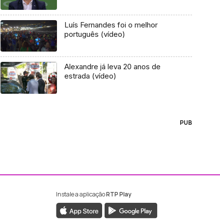
Luís Fernandes foi o melhor
português (vídeo)
Alexandre já leva 20 anos de
estrada (vídeo)
PUB
Instale a aplicação
RTP Play
ebook da RTP Madeira
nstagram da RTP Madeira