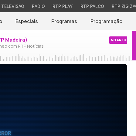
TELEVISÃO
RÁDIO
RTP PLAY
RTP PALCO
RTP ZIG ZA
o
Especiais
Programas
Programação
TP Madeira)
NO AR
neo com RTP Notícias
RROR