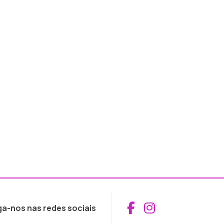
Aceder ao Fac
Aceder ao I
ga-nos nas redes sociais