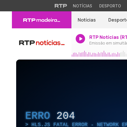
NOTÍCIAS
DESPORTO
Notícias
Desport
RTP Notícias (R
Emissão em simultâ
ERRO
204
HLS.JS FATAL ERROR - NETWORK E