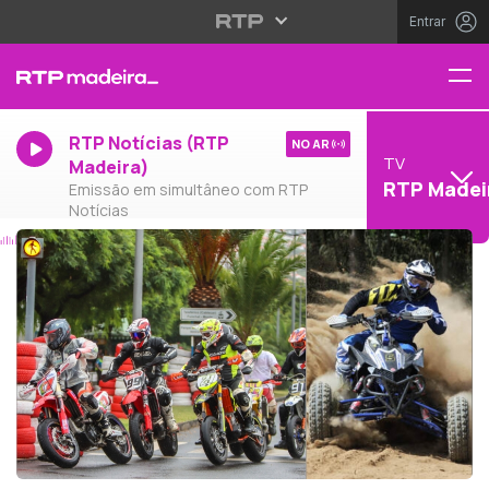
Entrar
RTP Notícias (RTP
NO AR
TV
Madeira)
RTP Madei
Emissão em simultâneo com RTP
Notícias