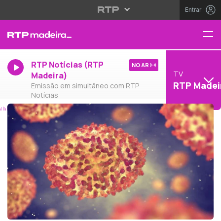
Entrar
RTP Notícias (RTP
NO AR
TV
Madeira)
RTP Madei
Emissão em simultâneo com RTP
Notícias