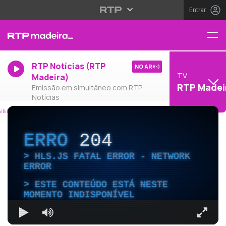
Entrar
RTP Notícias (RTP
NO AR
TV
Madeira)
RTP Madei
Emissão em simultâneo com RTP
Notícias
ERRO
204
HLS.JS FATAL ERROR - NETWORK
ERROR
ESTE CONTEÚDO ESTÁ NESTE
MOMENTO INDISPONÍVEL