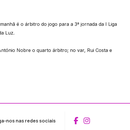
nhã é o árbitro do jogo para a 3ª jornada da I Liga
da Luz.
ntónio Nobre o quarto árbitro; no var, Rui Costa e
Aceder ao Fac
Aceder ao I
ga-nos nas redes sociais