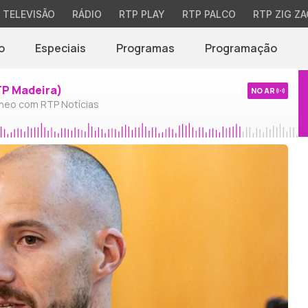
TELEVISÃO
RÁDIO
RTP PLAY
RTP PALCO
RTP ZIG ZA
o
Especiais
Programas
Programação
TP Madeira)
NO AR
neo com RTP Notícias