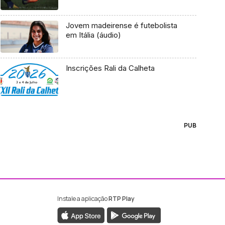
Jovem madeirense é futebolista
em Itália (áudio)
Inscrições Rali da Calheta
PUB
Instale a aplicação
RTP Play
ebook da RTP Madeira
nstagram da RTP Madeira