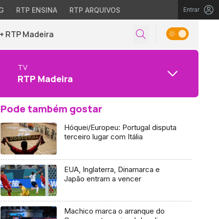
G
RTP ENSINA
RTP ARQUIVOS
Entrar
+ RTP Madeira
TV
RTP Madeira
Pode também gostar
Hóquei/Europeu: Portugal disputa
terceiro lugar com Itália
EUA, Inglaterra, Dinamarca e
Japão entram a vencer
Machico marca o arranque do