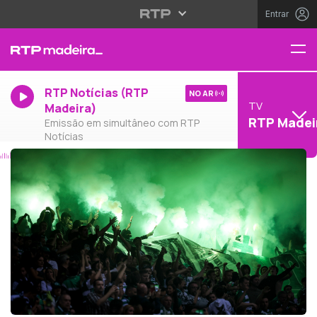
Entrar
RTP Notícias (RTP
NO AR
TV
Madeira)
RTP Madei
Emissão em simultâneo com RTP
Notícias