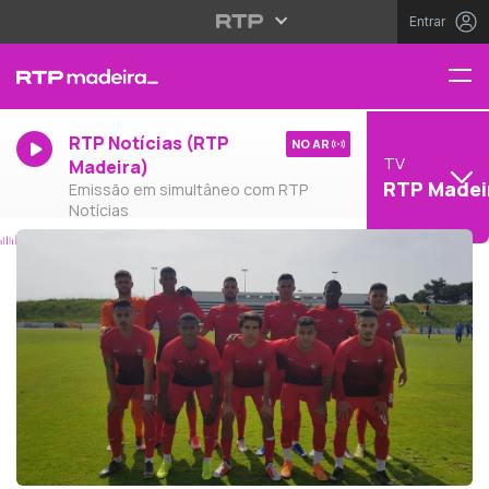
Entrar
RTP Notícias (RTP
NO AR
TV
Madeira)
RTP Madei
Emissão em simultâneo com RTP
Notícias