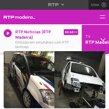
Entrar
RTP Notícias (RTP
NO AR
TV
Madeira)
RTP Madei
Emissão em simultâneo com RTP
Notícias