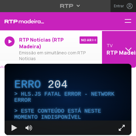
Entrar
RTP Notícias (RTP
NO AR
TV
Madeira)
RTP Madei
Emissão em simultâneo com RTP
Notícias
ERRO
204
HLS.JS FATAL ERROR - NETWORK
ERROR
ESTE CONTEÚDO ESTÁ NESTE
MOMENTO INDISPONÍVEL