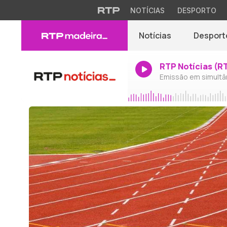
NOTÍCIAS
DESPORTO
Notícias
Desport
RTP Notícias (R
Emissão em simultâ