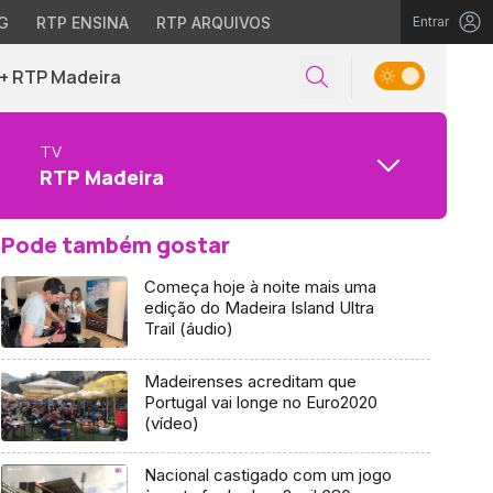
G
RTP ENSINA
RTP ARQUIVOS
Entrar
+ RTP Madeira
TV
RTP Madeira
Pode também gostar
Começa hoje à noite mais uma
edição do Madeira Island Ultra
Trail (áudio)
Madeirenses acreditam que
Portugal vai longe no Euro2020
(vídeo)
Nacional castigado com um jogo