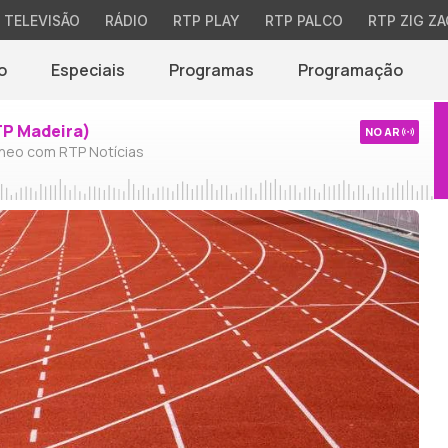
TELEVISÃO
RÁDIO
RTP PLAY
RTP PALCO
RTP ZIG ZA
o
Especiais
Programas
Programação
TP Madeira)
NO AR
neo com RTP Notícias