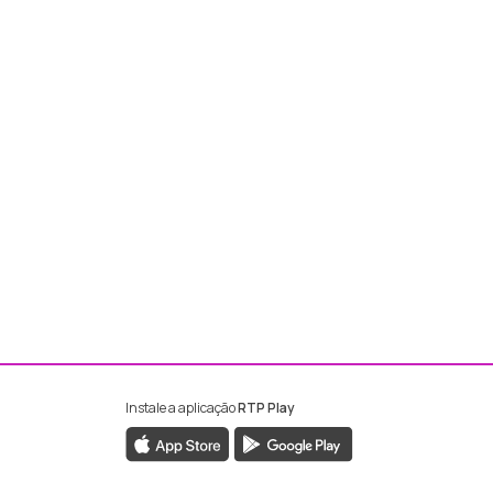
Instale a aplicação
RTP Play
ebook da RTP Madeira
nstagram da RTP Madeira