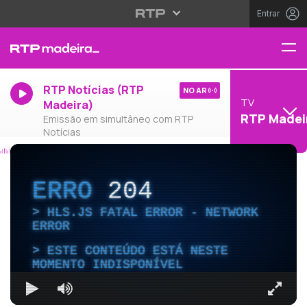
Entrar
RTP Notícias (RTP
NO AR
TV
Madeira)
RTP Madei
Emissão em simultâneo com RTP
Notícias
ERRO
204
HLS.JS FATAL ERROR - NETWORK
ERROR
ESTE CONTEÚDO ESTÁ NESTE
MOMENTO INDISPONÍVEL