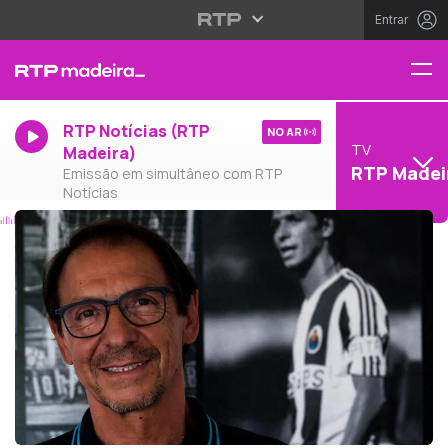
Entrar
RTP Notícias (RTP
NO AR
TV
Madeira)
RTP Madei
Emissão em simultâneo com RTP
Notícias