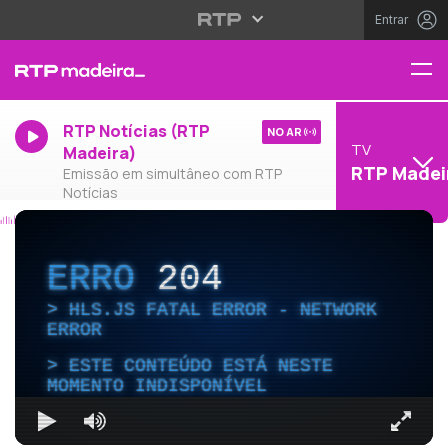
Entrar
RTP Notícias (RTP
NO AR
TV
Madeira)
RTP Madei
Emissão em simultâneo com RTP
Notícias
ERRO
204
HLS.JS FATAL ERROR - NETWORK
ERROR
ESTE CONTEÚDO ESTÁ NESTE
MOMENTO INDISPONÍVEL