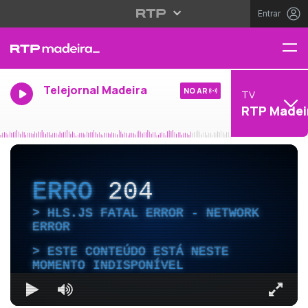
Entrar
Telejornal Madeira
NO AR
TV
RTP Madei
ERRO
204
HLS.JS FATAL ERROR - NETWORK
ERROR
ESTE CONTEÚDO ESTÁ NESTE
MOMENTO INDISPONÍVEL