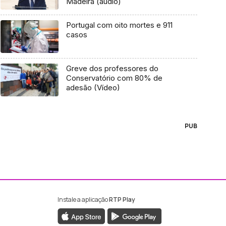
Madeira (áudio)
Portugal com oito mortes e 911
casos
Greve dos professores do
Conservatório com 80% de
adesão (Vídeo)
PUB
Instale a aplicação
RTP Play
ebook da RTP Madeira
nstagram da RTP Madeira