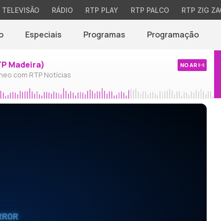
TELEVISÃO
RÁDIO
RTP PLAY
RTP PALCO
RTP ZIG ZA
o
Especiais
Programas
Programação
TP Madeira)
NO AR
neo com RTP Notícias
RROR