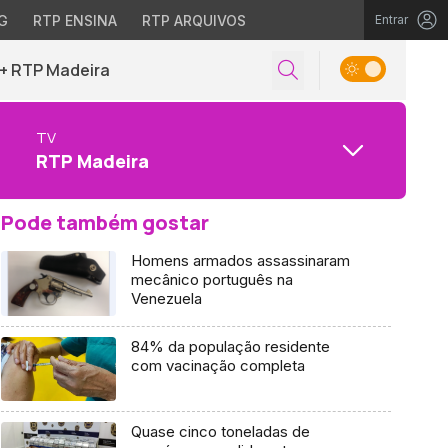
G
RTP ENSINA
RTP ARQUIVOS
Entrar
+ RTP Madeira
TV
RTP Madeira
Pode também gostar
Homens armados assassinaram
mecânico português na
Venezuela
84% da população residente
com vacinação completa
Quase cinco toneladas de