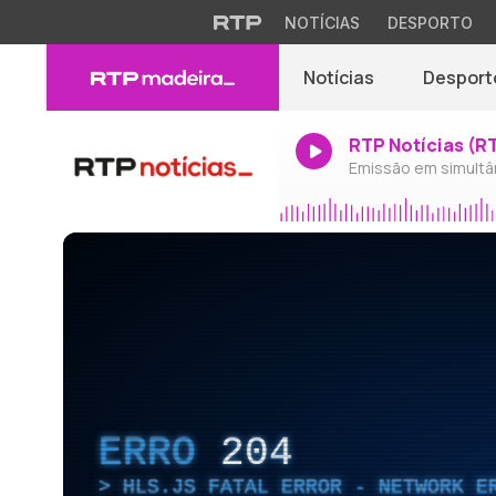
NOTÍCIAS
DESPORTO
Notícias
Desport
RTP Notícias (R
Emissão em simultâ
ERRO
204
HLS.JS FATAL ERROR - NETWORK E