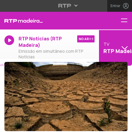
Entrar
RTP Notícias (RTP
NO AR
TV
Madeira)
RTP Madei
Emissão em simultâneo com RTP
Notícias