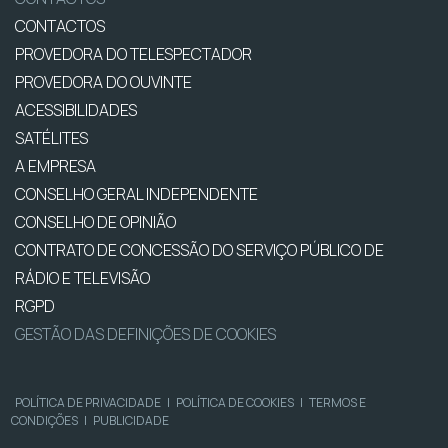
CONTACTOS
PROVEDORA DO TELESPECTADOR
PROVEDORA DO OUVINTE
ACESSIBILIDADES
SATÉLITES
A EMPRESA
CONSELHO GERAL INDEPENDENTE
CONSELHO DE OPINIÃO
CONTRATO DE CONCESSÃO DO SERVIÇO PÚBLICO DE
RÁDIO E TELEVISÃO
RGPD
GESTÃO DAS DEFINIÇÕES DE COOKIES
POLÍTICA DE PRIVACIDADE
|
POLÍTICA DE COOKIES
|
TERMOS E
CONDIÇÕES
|
PUBLICIDADE