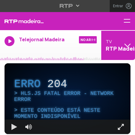
Entrar
Telejornal Madeira
NO AR
TV
RTP Madei
ERRO
204
HLS.JS FATAL ERROR - NETWORK
ERROR
ESTE CONTEÚDO ESTÁ NESTE
MOMENTO INDISPONÍVEL