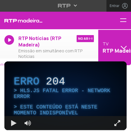
Entrar
RTP Notícias (RTP
NO AR
TV
Madeira)
RTP Madei
Emissão em simultâneo com RTP
Notícias
ERRO
204
HLS.JS FATAL ERROR - NETWORK
ERROR
ESTE CONTEÚDO ESTÁ NESTE
MOMENTO INDISPONÍVEL