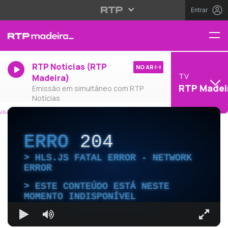
Entrar
RTP Notícias (RTP
NO AR
TV
Madeira)
RTP Madei
Emissão em simultâneo com RTP
Notícias
ERRO
204
HLS.JS FATAL ERROR - NETWORK
ERROR
ESTE CONTEÚDO ESTÁ NESTE
MOMENTO INDISPONÍVEL