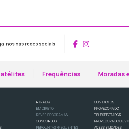
Aceder ao Fac
Aceder ao I
ga-nos nas redes sociais
atélites
Frequências
Moradas e
RTP PLAY
CONTACTOS
EM DIRETO
PROVEDORA DO
REVER PROGRAMAS
TELESPECTADOR
CONCURSOS
PROVEDORA DO OUVI
S
PERGUNTAS FREQUENTES
ACESSIBILIDADES