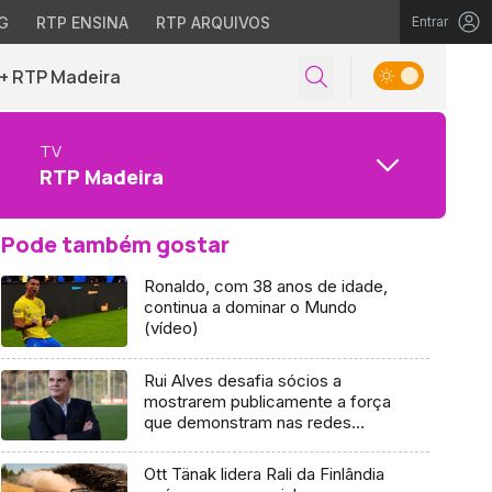
G
RTP ENSINA
RTP ARQUIVOS
Entrar
+ RTP Madeira
TV
RTP Madeira
Pode também gostar
Ronaldo, com 38 anos de idade,
continua a dominar o Mundo
(vídeo)
Rui Alves desafia sócios a
mostrarem publicamente a força
que demonstram nas redes
sociais
Ott Tänak lidera Rali da Finlândia