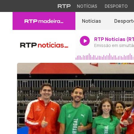
NOTÍCIAS
DESPORTO
Notícias
Desport
RTP Notícias (R
Emissão em simultâ