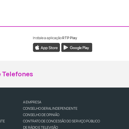
Instale a aplicação
RTP Play
ebook da RTP Madeira
nstagram da RTP Madeira
 Telefones
A EMPRESA
CONSELHO GERAL INDEPENDENTE
CONSELHO DE OPINIÃO
NTE
CONTRATO DE CONCESSÃO DO SERVIÇO PÚBLICO
DE RÁDIO E TELEVISÃO