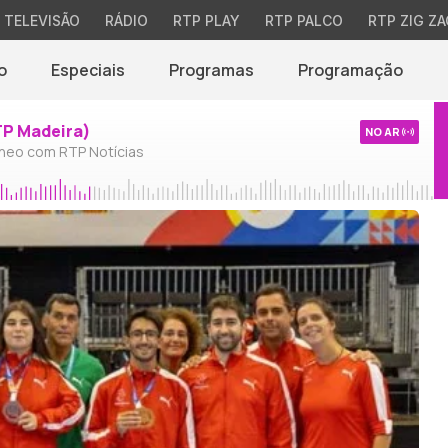
TELEVISÃO
RÁDIO
RTP PLAY
RTP PALCO
RTP ZIG ZA
o
Especiais
Programas
Programação
TP Madeira)
NO AR
neo com RTP Notícias