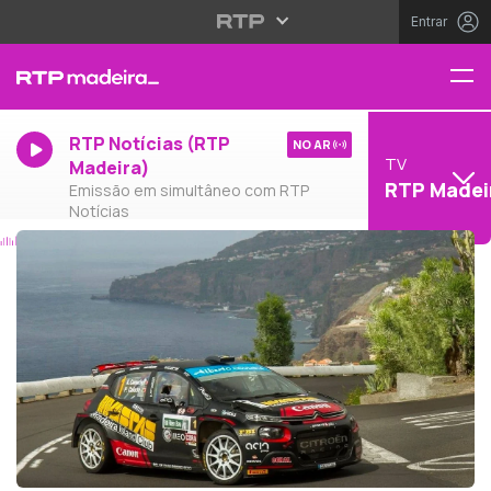
Entrar
RTP Notícias (RTP
NO AR
TV
Madeira)
RTP Madei
Emissão em simultâneo com RTP
Notícias