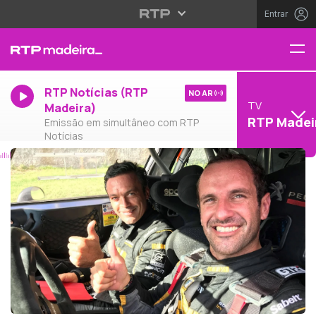
Entrar
RTP Notícias (RTP
NO AR
TV
Madeira)
RTP Madei
Emissão em simultâneo com RTP
Notícias