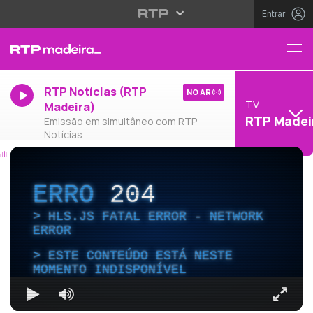
Entrar
RTP Notícias (RTP
NO AR
TV
Madeira)
RTP Madei
Emissão em simultâneo com RTP
Notícias
ERRO
204
HLS.JS FATAL ERROR - NETWORK
ERROR
ESTE CONTEÚDO ESTÁ NESTE
MOMENTO INDISPONÍVEL