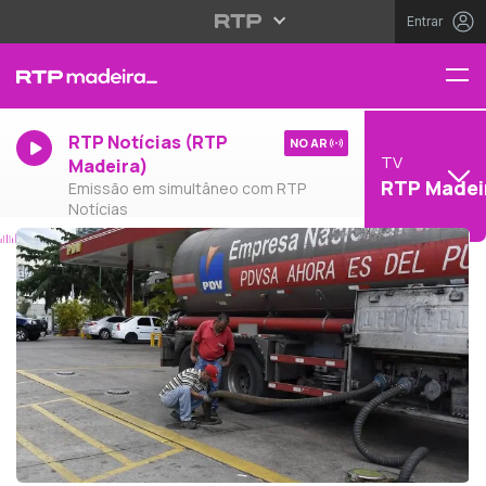
Entrar
RTP Notícias (RTP
NO AR
TV
Madeira)
RTP Madei
Emissão em simultâneo com RTP
Notícias