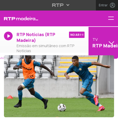
Entrar
RTP Notícias (RTP
NO AR
TV
Madeira)
RTP Madei
Emissão em simultâneo com RTP
Notícias