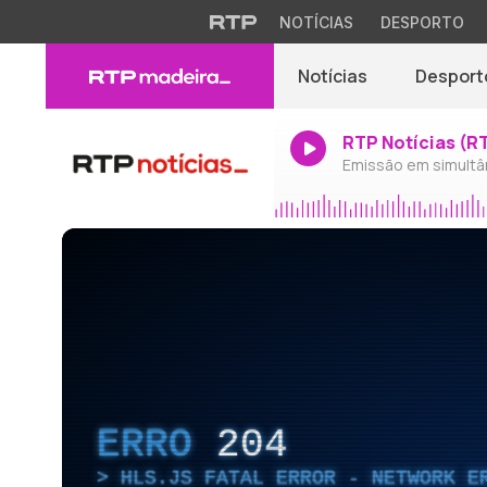
NOTÍCIAS
DESPORTO
Notícias
Desport
RTP Notícias (R
Emissão em simultâ
ERRO
204
HLS.JS FATAL ERROR - NETWORK E