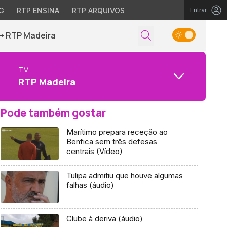
G
RTP ENSINA
RTP ARQUIVOS
Entrar
+ RTP Madeira
TV
RTP Madeira
Pode também gostar
Marítimo prepara receção ao
Benfica sem três defesas
centrais (Vídeo)
Tulipa admitiu que houve algumas
falhas (áudio)
Clube à deriva (áudio)