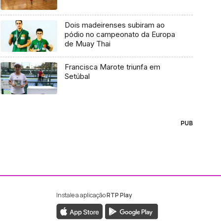
Dois madeirenses subiram ao
pódio no campeonato da Europa
de Muay Thai
Francisca Marote triunfa em
Setúbal
PUB
Instale a aplicação
RTP Play
ebook da RTP Madeira
nstagram da RTP Madeira