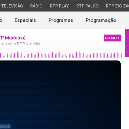
TELEVISÃO
RÁDIO
RTP PLAY
RTP PALCO
RTP ZIG ZA
o
Especiais
Programas
Programação
TP Madeira)
NO AR
neo com RTP Notícias
RROR