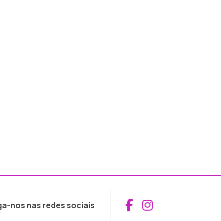
Aceder ao Fac
Aceder ao I
ga-nos nas redes sociais